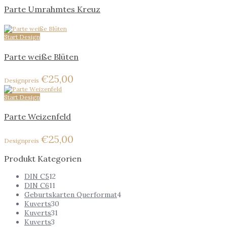
Parte Umrahmtes Kreuz
Start Design
Parte weiße Blüten
€
25,00
Start Design
Parte Weizenfeld
€
25,00
Produkt Kategorien
DIN C5
12
DIN C6
11
Geburtskarten Querformat
4
Kuverts
30
Kuverts
31
Kuverts
3