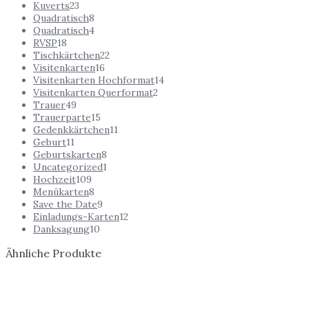
Kuverts
23
Quadratisch
8
Quadratisch
4
RVSP
18
Tischkärtchen
22
Visitenkarten
16
Visitenkarten Hochformat
14
Visitenkarten Querformat
2
Trauer
49
Trauerparte
15
Gedenkkärtchen
11
Geburt
11
Geburtskarten
8
Uncategorized
1
Hochzeit
109
Menükarten
8
Save the Date
9
Einladungs-Karten
12
Danksagung
10
Ähnliche Produkte