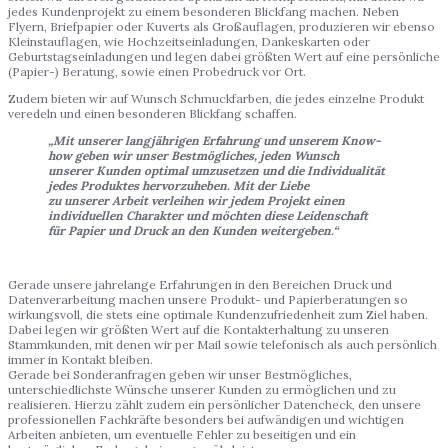
jedes Kundenprojekt zu einem besonderen Blickfang machen. Neben
Flyern, Briefpapier oder Kuverts als Großauflagen, produzieren wir ebenso
Kleinstauflagen, wie Hochzeitseinladungen, Dankeskarten oder
Geburtstagseinladungen und legen dabei größten Wert auf eine persönliche
(Papier-) Beratung, sowie einen Probedruck vor Ort.
Zudem bieten wir auf Wunsch Schmuckfarben, die jedes einzelne Produkt
veredeln und einen besonderen Blickfang schaffen.
„Mit unserer langjährigen Erfahrung und unserem Know-
how geben wir unser Bestmögliches, jeden Wunsch
unserer Kunden optimal umzusetzen und die Individualität
jedes Produktes hervorzuheben. Mit der Liebe
zu unserer Arbeit verleihen wir jedem Projekt einen
individuellen Charakter und möchten diese Leidenschaft
für Papier und Druck an den Kunden weitergeben.“
Gerade unsere jahrelange Erfahrungen in den Bereichen Druck und
Datenverarbeitung machen unsere Produkt- und Papierberatungen so
wirkungsvoll, die stets eine optimale Kundenzufriedenheit zum Ziel haben.
Dabei legen wir größten Wert auf die Kontakterhaltung zu unseren
Stammkunden, mit denen wir per Mail sowie telefonisch als auch persönlich
immer in Kontakt bleiben.
Gerade bei Sonderanfragen geben wir unser Bestmögliches,
unterschiedlichste Wünsche unserer Kunden zu ermöglichen und zu
realisieren. Hierzu zählt zudem ein persönlicher Datencheck, den unsere
professionellen Fachkräfte besonders bei aufwändigen und wichtigen
Arbeiten anbieten, um eventuelle Fehler zu beseitigen und ein