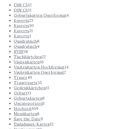
DIN C5
12
DIN C6
11
Geburtskarten Querformat
4
Kuverts
23
Kuverts
30
Kuverts
31
Kuverts
3
Quadratisch
8
Quadratisch
4
RVSP
18
Tischkärtchen
22
Visitenkarten
16
Visitenkarten Hochformat
14
Visitenkarten Querformat
2
Trauer
49
Trauerparte
15
Gedenkkärtchen
11
Geburt
11
Geburtskarten
8
Uncategorized
1
Hochzeit
109
Menükarten
8
Save the Date
9
Einladungs-Karten
12