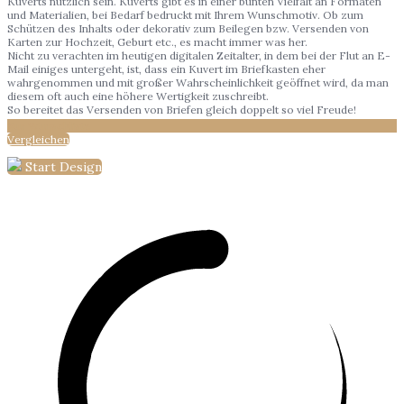
Kuverts nützlich sein. Kuverts gibt es in einer bunten Vielfalt an Formaten
und Materialien, bei Bedarf bedruckt mit Ihrem Wunschmotiv. Ob zum
Schützen des Inhalts oder dekorativ zum Beilegen bzw. Versenden von
Karten zur Hochzeit, Geburt etc., es macht immer was her.
Nicht zu verachten im heutigen digitalen Zeitalter, in dem bei der Flut an E-
Mail einiges untergeht, ist, dass ein Kuvert im Briefkasten eher
wahrgenommen und mit großer Wahrscheinlichkeit geöffnet wird, da man
diesem oft auch eine höhere Wertigkeit zuschreibt.
So bereitet das Versenden von Briefen gleich doppelt so viel Freude!
Zur Wunschliste
Vergleichen
Start Design